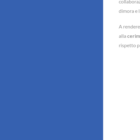
collabora
dimora e l
A rendere 
alla
cerimo
rispetto p