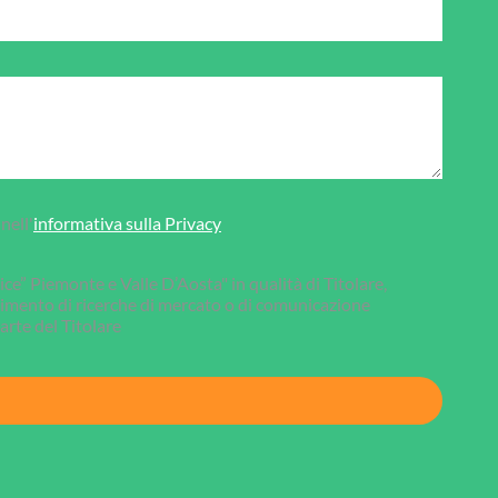
nell'
informativa sulla Privacy
ce” Piemonte e Valle D’Aosta" in qualità di Titolare,
ompimento di ricerche di mercato o di comunicazione
rte del Titolare