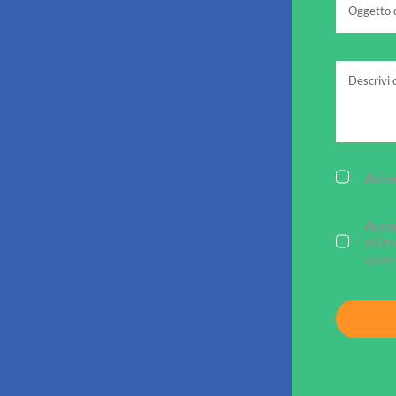
Acco
Acco
all’i
comme