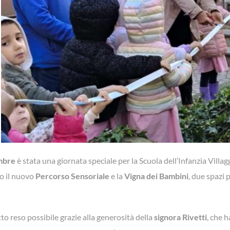
mbre
è stata una giornata speciale per la Scuola dell’Infanzia Villag
o il nuovo
Percorso Sensoriale
e la
Vigna dei Bambini
, due spazi p
o reso possibile grazie alla generosità della
signora Rivetti
, che h