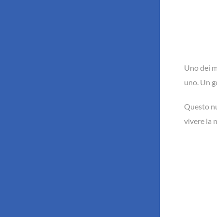
Uno dei m
uno. Un ge
Questo nu
vivere la 