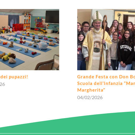
Grande Festa con Don Bosco alla
Iscrizi
Scuola dell’Infanzia “Mamma
di Tor
Margherita”
08/01/
04/02/2026