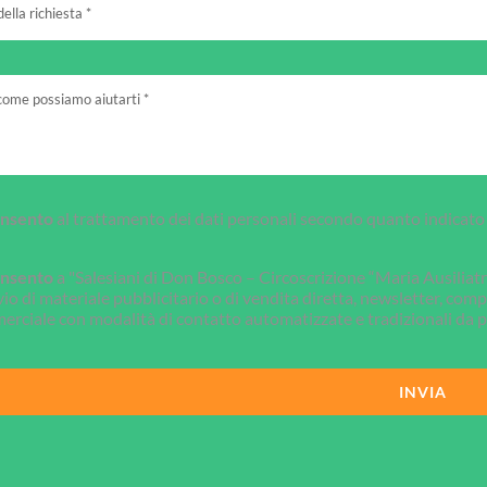
nsento
al trattamento dei dati personali secondo quanto indicato 
nsento
a "Salesiani di Don Bosco – Circoscrizione “Maria Ausiliatri
nvio di materiale pubblicitario o di vendita diretta, newsletter, c
rciale con modalità di contatto automatizzate e tradizionali da pa
INVIA