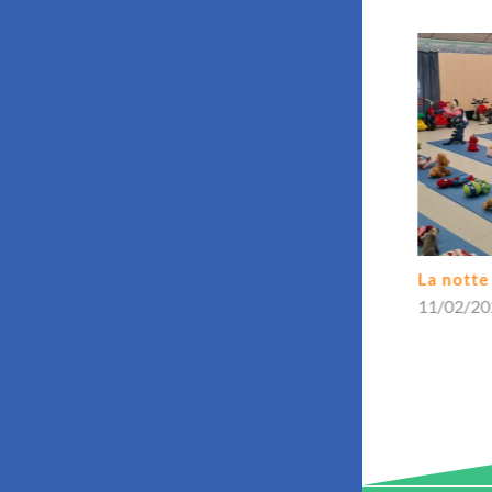
a con le api”:
La notte dei pupazzi!
 Mellifera
11/02/2026
gliano Biellese