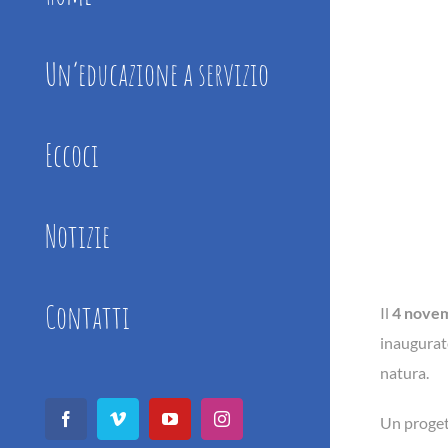
Un’educazione a servizio
Eccoci
Notizie
Contatti
Il
4 nove
inaugurat
natura.
Un progett
Facebook
Vimeo
YouTube
Instagram