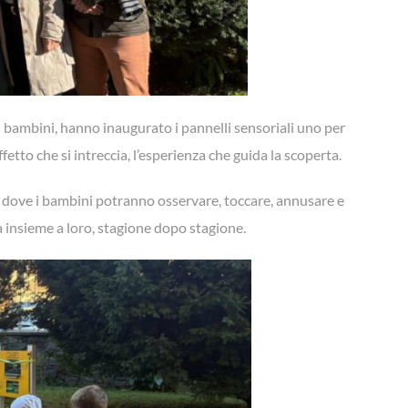
 bambini, hanno inaugurato i pannelli sensoriali uno per
fetto che si intreccia, l’esperienza che guida la scoperta.
 dove i bambini potranno osservare, toccare, annusare e
rà insieme a loro, stagione dopo stagione.